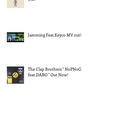
Jamming Feat.Keyco MV out!
The Clap Brothers " NoPNoG
feat.DABO " Out Now!
EXPO 2025 大阪・関西万博