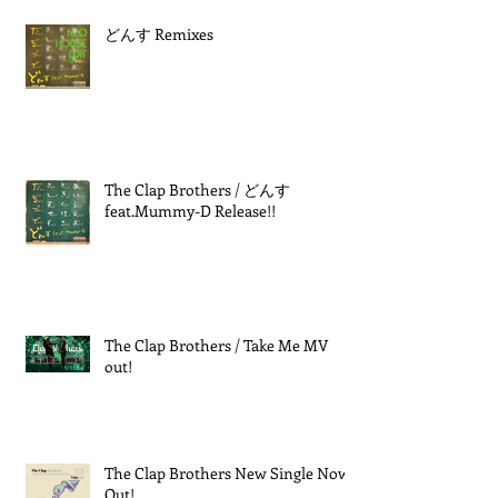
どんす Remixes
The Clap Brothers / どんす
feat.Mummy-D Release!!
The Clap Brothers / Take Me MV
out!
The Clap Brothers New Single Now
Out!