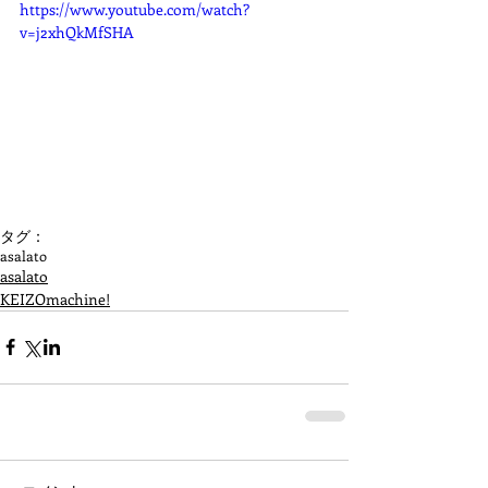
https://www.youtube.com/watch?
v=j2xhQkMfSHA
タグ：
asalato
asalato
KEIZOmachine!