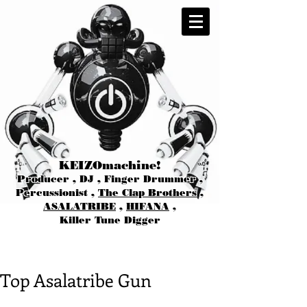
KEIZOmachine!
Producer , DJ , Finger Drummer ,
Percussionist ,
The Clap Brothers
,
ASALATRIBE
,
HIFANA
,
Killer Tune Digger
Top Asalatribe Gun