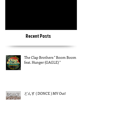
The Clap Brothers " Boom
KEIZOmachine
Boom feat. Hunger (GAGLE)
LAB :: RIDDIM TOUR :: @
"
Recent Posts
The Clap Brothers " Boom Boom
feat. Hunger (GAGLE) "
どんす ( DONCE ) MV Out!