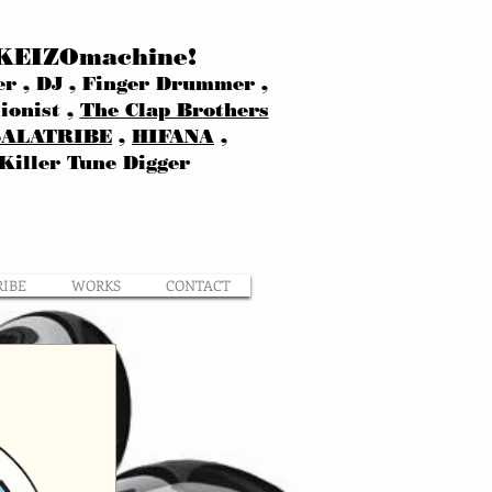
KEIZOmachine!
r , DJ , Finger Drummer ,
ionist ,
The Clap Brothers
SALATRIBE
,
HIFANA
,
Killer Tune Digger
RIBE
WORKS
CONTACT