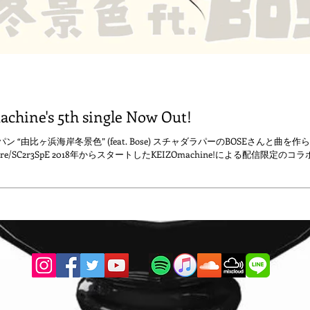
chine's 5th single Now Out!
ン “由比ヶ浜海岸冬景色” (feat. Bose) スチャダラパーのBOSEさんと曲
inkco.re/SC2r3SpE 2018年からスタートしたKEIZOmachine!による配信限