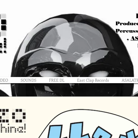
Produce
Percuss
,
A
IDEO
SOUNDS
FREE DL
East Clap Records
ASALAT