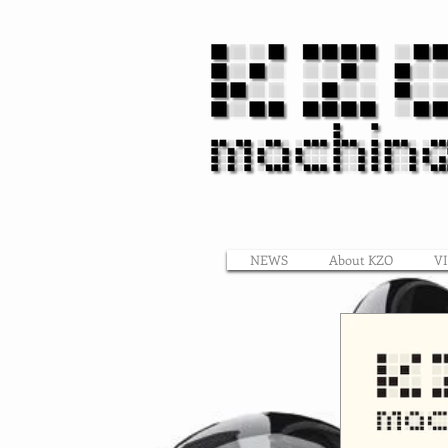
NEWS
About KZO
V