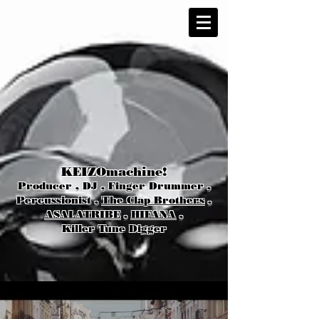
KEIZOmachine!
Producer , DJ , Finger Drummer ,
Percussionist ,
The Clap Brothers
,
ASALATRIBE
,
HIFANA
,
Killer Tune Digger