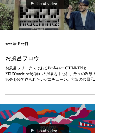
Load video
2022年1月27日
お風呂フロウ
お風呂フリークスであるProfessor CHINNENと
KEIZOmchine!が神戸の温泉を中心に、数々の温泉での
密会を経て作られたレゲエチューン。大阪のお風呂フ
リークス”フルタイム風呂タイム”のメンバーと共に作
成されたミュージックビデオも必見です♪...
Load video