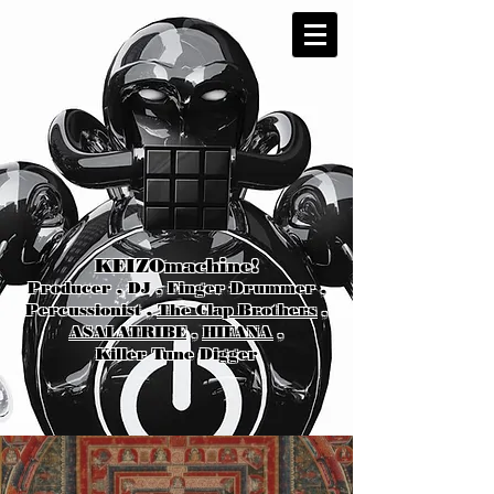
KEIZOmachine!
Producer , DJ , Finger Drummer ,
Percussionist ,
The Clap Brothers
,
ASALATRIBE
,
HIFANA
,
Killer Tune Digger