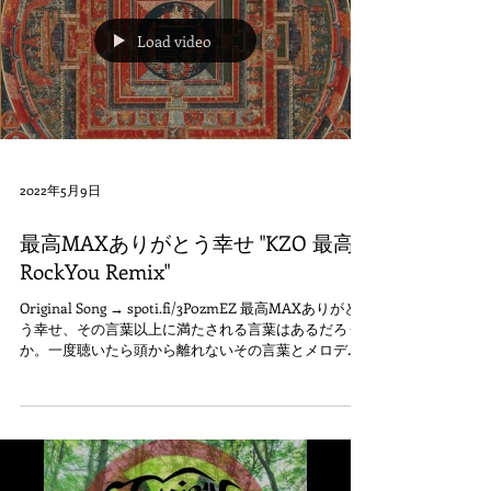
Load video
2022年5月9日
最高MAXありがとう幸せ "KZO 最高
RockYou Remix"
Original Song → spoti.fi/3P0zmEZ 最高MAXありがと
う幸せ、その言葉以上に満たされる言葉はあるだろう
か。一度聴いたら頭から離れないその言葉とメロデ
ィ、をHIDADDYが各プロデューサーとブロッシュアッ
プさせたMIGHTY JAM...