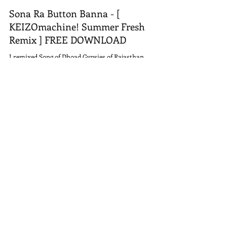
Sona Ra Button Banna - [
KEIZOmachine! Summer Fresh
Remix ] FREE DOWNLOAD
I remixed Song of Dhoad Gypsies of Rajasthan
https://kzo.fanlink.to/sonaremix
Load video
2020年6月28日