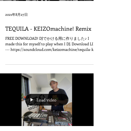
2021年8月27日
TEQUILA - KEIZOmachine! Remix
FREE DOWNLOAD! DJでかける用に作りました♪ I
made this for myself to play when I DJ. Download LINK
--- https://soundcloud.com/keizomachine/tequila-k...
Load video