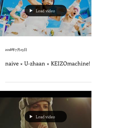
Load video
2018年7月23日
naive × U-zhaan × KEIZOmachine!
Load video