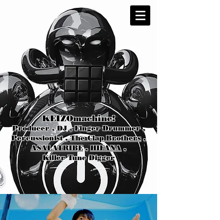
KEIZOmachine!
Producer , DJ , Finger Drummer ,
Percussionist ,
The Clap Brothers
,
ASALATRIBE
,
HIFANA
,
Killer Tune Digger