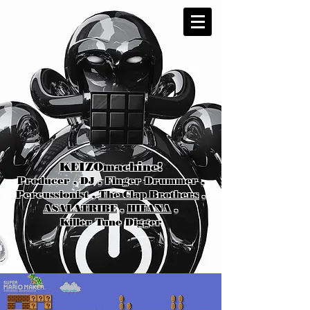
KEIZOmachine!
Producer , DJ , Finger Drummer ,
Percussionist ,
The Clap Brothers
,
ASALATRIBE
,
HIFANA
,
Killer Tune Digger