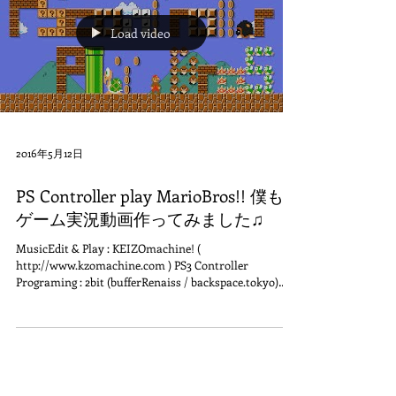
Load video
2016年5月12日
PS Controller play MarioBros!! 僕も
ゲーム実況動画作ってみました♫
MusicEdit & Play : KEIZOmachine! (
http://www.kzomachine.com ) PS3 Controller
Programing : 2bit (bufferRenaiss / backspace.tokyo)
You...