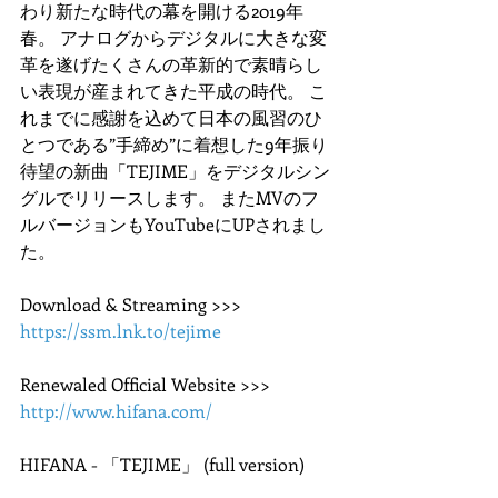
わり新たな時代の幕を開ける2019年
春。 アナログからデジタルに大きな変
革を遂げたくさんの革新的で素晴らし
い表現が産まれてきた平成の時代。 こ
れまでに感謝を込めて日本の風習のひ
とつである”手締め”に着想した9年振り
待望の新曲「TEJIME」をデジタルシン
グルでリリースします。 またMVのフ
ルバージョンもYouTubeにUPされまし
た。
Download & Streaming >>> 
https://ssm.lnk.to/tejime
Renewaled Official Website >>> 
http://www.hifana.com/
HIFANA - 「TEJIME」 (full version)