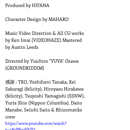
Produced by HIFANA
Character Design by MAHARO
Music Video Direction & All CG works 
by Ken Imai (VIDEOHAZE) Mastered 
by Austin Leeds
Directed by Yuichiro "YUYA" Ozawa 
(GROUNDRIDDIM)
感謝 : TKO, Yoshifumi Tanaka, Kei 
Sakuragi (felicity), Hiroyasu Hirakawa 
(felicity), Tsuyoshi Yamagishi (SSNW), 
Yuria Shio (Nippon Columbia), Daito 
Manabe, Seiichi Saito & Rhizomatiks 
crew
https://www.youtube.com/watch?
v=589PBqaVhTQ