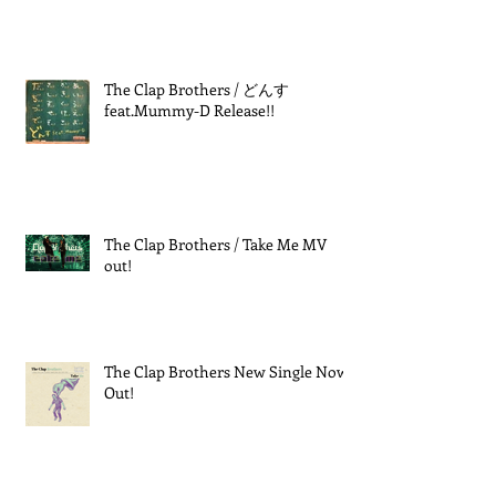
The Clap Brothers / どんす
feat.Mummy-D Release!!
The Clap Brothers / Take Me MV
out!
The Clap Brothers New Single Now
Out!