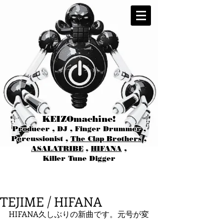
KEIZOmachine!
Producer , DJ , Finger Drummer ,
Percussionist ,
The Clap Brothers
,
ASALATRIBE
,
HIFANA
,
Killer Tune Digger
TEJIME / HIFANA
HIFANA久しぶりの新曲です。元号が変