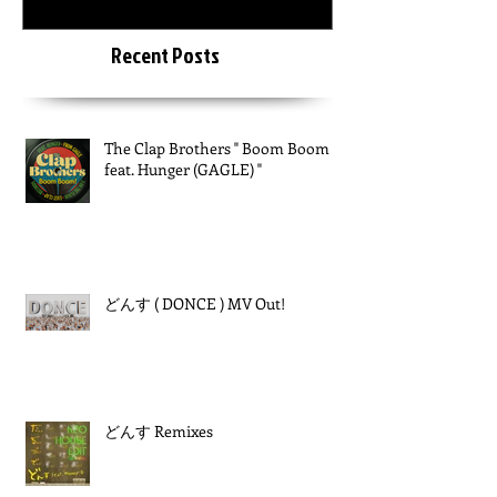
"
Recent Posts
The Clap Brothers " Boom Boom
feat. Hunger (GAGLE) "
どんす ( DONCE ) MV Out!
どんす Remixes