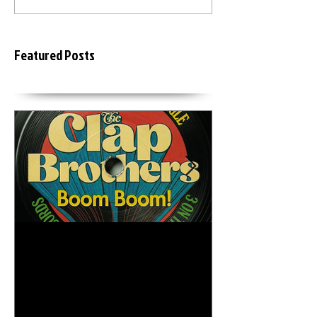
Featured Posts
6月18日
2015年3月20日
The Clap Brothers " Boom
KEIZOmachine
Boom feat. Hunger (GAGLE)
LAB :: RIDDIM TOUR :: @