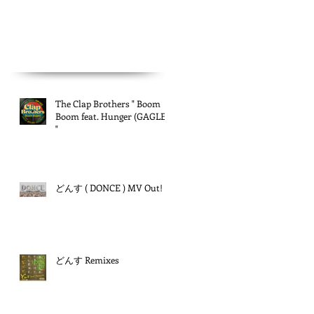
The Clap Brothers " Boom
Boom feat. Hunger (GAGLE)
"
どんす ( DONCE ) MV Out!
どんす Remixes