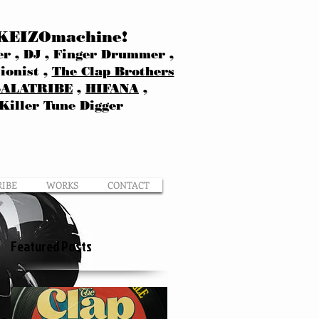
KEIZOmachine!
r , DJ , Finger Drummer ,
ionist ,
The Clap Brothers
SALATRIBE
,
HIFANA
,
Killer Tune Digger
RIBE
WORKS
CONTACT
Featured Posts