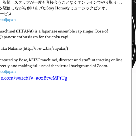
hine! 、監督、スタッフが一度も直接会うことなくオンラインでやり取りし、
を駆使しながら創りあげたStay Homeなミュージックビデオ。
サービス
lcooljapan
machine! (HIFANA) is a Japanese ensemble rap singer, Bose of 
e Japanese enthusiasm for the enka rap!
ayaka Nakane (http://n-e-w.biz/sayaka/)
reated by Bose, KEIZOmachine!, director and staff interacting online 
rectly and making full use of the virtual background of Zoom.
lcooljapan
ube.com/watch?v=a0zB7wMP1Ug