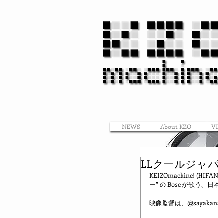
NEWS
About KZO
V
LLクールジャパン 
KEIZOmachine! 
ー” の Bose が歌
映像監督は、@sayakan