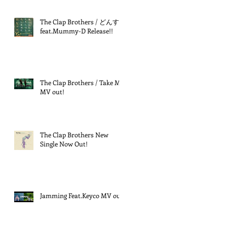
The Clap Brothers / どんす
feat.Mummy-D Release!!
The Clap Brothers / Take Me
MV out!
The Clap Brothers New
Single Now Out!
Jamming Feat.Keyco MV out!