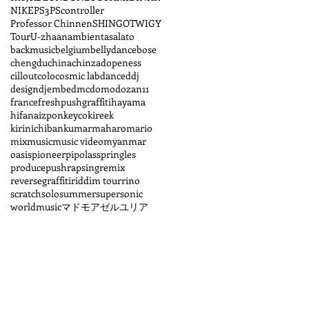
NIKE
PS3
PScontroller
Professor Chinnen
SHINGO
TWIGY
Tour
U-zhaan
ambient
asalato
backmusic
belgium
bellydance
bose
chengdu
china
chinzadopeness
cillout
colo
cosmic lab
dance
ddj
design
djembe
dmc
domo
dozan11
france
freshpush
graffiti
hayama
hifana
izpon
keyco
kireek
kirinichiban
kumar
maharo
mario
mix
music
music video
myanmar
oasis
pioneer
pipolass
pringles
produce
pushrapsing
remix
reversegraffiti
riddim tour
rino
scratch
solo
summer
supersonic
worldmusic
マドモアゼルユリア