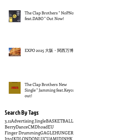
The Clap Brothers " NoPNoG
feat.DABO " Out Now!
EXPO 2025 大阪・関西万博
The Clap Brothers New
Single " Jamming feat.Keyco "
out!
Search By Tags
3.11
Advertising Jingle
BASKETBALL
BerryDance
CM
Dhoad
EU
Finger Drumming
GAGLE
HUNGER
Itto
JKD
LONDON
LUCUA
MIDI
NHK