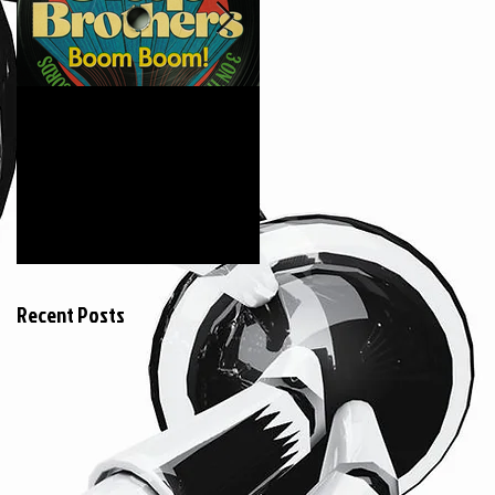
6月18日
2015年3月20日
The Clap Brothers "
KEIZOmachine! &
Boom Boom feat.
COSMIC LAB ::
Hunger (GAGLE) "
RIDDIM TOUR :: @
Jeumont France
Recent Posts