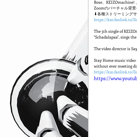
Bose、KEIZOmac
Zoomのバーチャル背景
⬇各種ストリーミング
https://kzo.fanlink.to/l
The 5th single of KEIZO
"Schadalapaa", sings th
The video director is S
Stay Home music video c
without ever meeting di
https://kzo.fanlink.to/l
https://www.yout