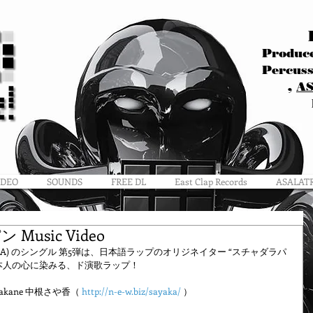
Produce
Percuss
,
A
IDEO
SOUNDS
FREE DL
East Clap Records
ASALAT
Music Video
(HIFANA) のシングル 第5弾は、日本語ラップのオリジネイター “スチャダラパ
う、日本人の心に染みる、ド演歌ラップ！
akane 中根さや香（ 
http://n-e-w.biz/sayaka/
 ）