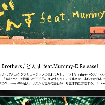
p Brothers / どんす feat.Mummy-D Release!!
とされてきたクラブミュージックの流れに対し、3つ打ち（3拍子ハウス）と
。 「Take Me」で提示した三拍子の身体性をさらに深化させ、本作では日本
ERのMummy-Dを迎え、リズムと言葉の重心がより立体的に交差する。 Streaming
to/TCB_Donce KZO , DJ TASAKA , KazBubbleによるRemixも配信中 >>> https://bi