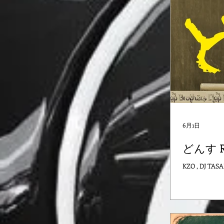
6月1日
どんす R
KZO , DJ TAS