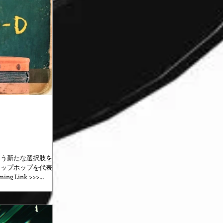
いう新たな選択肢を提
ヒップホップを代表す
 Link >>>
t.ly/m/donce