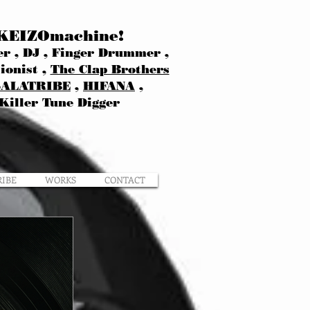
KEIZOmachine!
r , DJ , Finger Drummer ,
ionist ,
The Clap Brothers
SALATRIBE
,
HIFANA
,
Killer Tune Digger
RIBE
WORKS
CONTACT