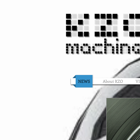
NEWS
About KZO
V