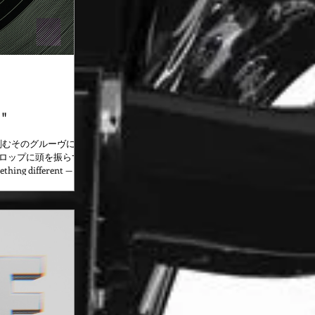
"
゙刻むそのグルーヴに、
゙ロップに頭を振らずに
hing different — a 3-
ifting flow weaves
reaming