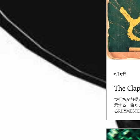
2月17日
The Cla
つ打ちが前提
示する一曲だ
るRHYMEST
https://lnk.