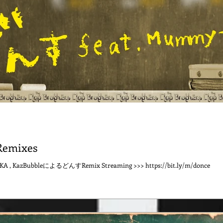
emixes
AKA , KazBubbleによるどんすRemix Streaming >>> https://bit.ly/m/donce