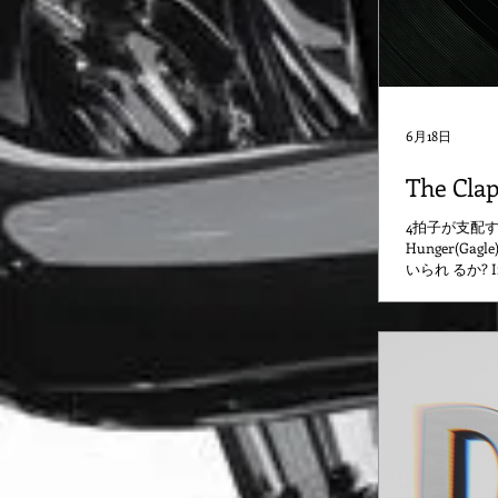
6月18日
The Cla
4拍子が支配す
Hunger(
いられ るか? In a 
beat groove th
through that 