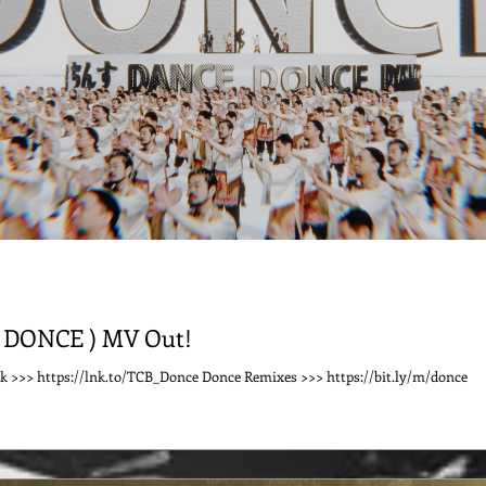
DONCE ) MV Out!
k >>> https://lnk.to/TCB_Donce Donce Remixes >>> https://bit.ly/m/donce