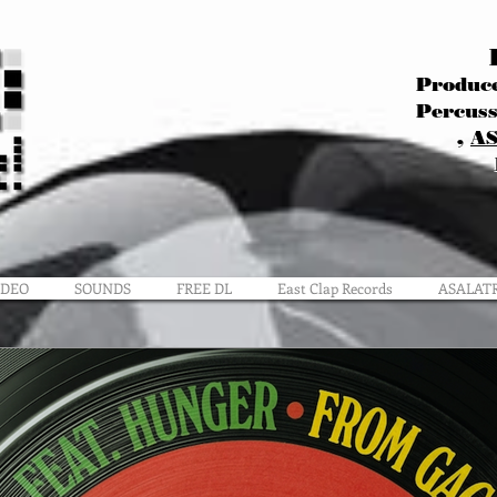
Produce
Percuss
,
A
IDEO
SOUNDS
FREE DL
East Clap Records
ASALAT