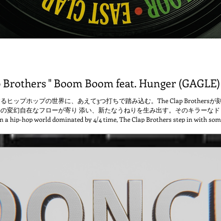
p Brothers " Boom Boom feat. Hunger (GAGLE) 
るヒップホップの世界に、あえて3つ打ちで踏み込む。The Clap Brothersか
Gagle)の変幻自在なフローが寄り 添い、新たなうねりを生み出す。そのキラーなト
hip-hop world dominated by 4/4 time, The Clap Brothers step in with somet
at throws off your footing and pulls you in deeper. Hunger's (Gagle) shape-sh
rhythm, building into a killer drop you simply cannot resist. Download & St